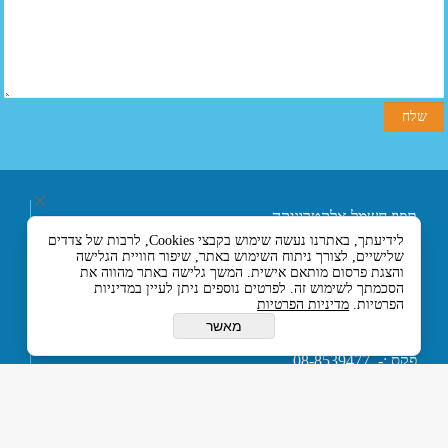
תפוז חשמל אלקטרוניקה
ובקרה בע"מ
לידיעתך, באתרנו נעשה שימוש בקבצי Cookies, לרבות של צדדים
רחוב אליעזר בן הורקנוס 5
שלישיים, לצורך ניתוח השימוש באתר, שיפור חוויית הגלישה
אזור התעשייה הצפוני,
והצגת פרסום מותאם אישית. המשך גלישה באתר מהווה את
כניסה מרחוב המסגר, לוד
הסכמתך לשימוש זה. לפרטים נוספים ניתן לעיין במדיניות
הפרטיות.
מדיניות הפרטיות
7129330 ישראל
טלפון :- 074-7120120
מאשר
או 03-5594201
פקס :- 08-8539477
דוא''ל :-
tapuz@tapuz.net