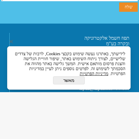
תפוז חשמל אלקטרוניקה
ובקרה בע"מ
רחוב אליעזר בן הורקנוס 5
לידיעתך, באתרנו נעשה שימוש בקבצי Cookies, לרבות של צדדים
אזור התעשייה הצפוני,
שלישיים, לצורך ניתוח השימוש באתר, שיפור חוויית הגלישה
כניסה מרחוב המסגר, לוד
והצגת פרסום מותאם אישית. המשך גלישה באתר מהווה את
7129330 ישראל
הסכמתך לשימוש זה. לפרטים נוספים ניתן לעיין במדיניות
טלפון :- 074-7120120
הפרטיות.
מדיניות הפרטיות
או 03-5594201
מאשר
פקס :- 08-8539477
דוא''ל :-
tapuz@tapuz.net
My Company © 2015 All Rights Reserved
כל הזכויות שמורות © תפוז חשמל אלקטרוניקה ובקרה בע”מ