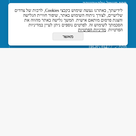
תפוז חשמל אלקטרוניקה
ובקרה בע"מ
לידיעתך, באתרנו נעשה שימוש בקבצי Cookies, לרבות של צדדים
רחוב אליעזר בן הורקנוס 5
שלישיים, לצורך ניתוח השימוש באתר, שיפור חוויית הגלישה
אזור התעשייה הצפוני,
והצגת פרסום מותאם אישית. המשך גלישה באתר מהווה את
כניסה מרחוב המסגר, לוד
הסכמתך לשימוש זה. לפרטים נוספים ניתן לעיין במדיניות
הפרטיות.
מדיניות הפרטיות
7129330 ישראל
טלפון :- 074-7120120
מאשר
או 03-5594201
פקס :- 08-8539477
דוא''ל :-
tapuz@tapuz.net
My Company © 2015 All Rights Reserved
כל הזכויות שמורות © תפוז חשמל אלקטרוניקה ובקרה בע”מ