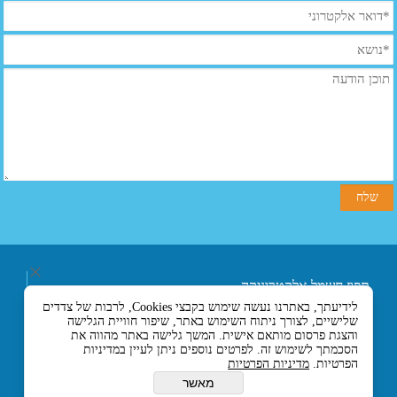
תפוז חשמל אלקטרוניקה
ובקרה בע"מ
לידיעתך, באתרנו נעשה שימוש בקבצי Cookies, לרבות של צדדים
רחוב אליעזר בן הורקנוס 5
שלישיים, לצורך ניתוח השימוש באתר, שיפור חוויית הגלישה
אזור התעשייה הצפוני,
והצגת פרסום מותאם אישית. המשך גלישה באתר מהווה את
כניסה מרחוב המסגר, לוד
הסכמתך לשימוש זה. לפרטים נוספים ניתן לעיין במדיניות
הפרטיות.
מדיניות הפרטיות
7129330 ישראל
טלפון :- 074-7120120
מאשר