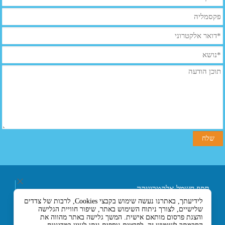
תפוז חשמל אלקטרוניקה
ובקרה בע"מ
לידיעתך, באתרנו נעשה שימוש בקבצי Cookies, לרבות של צדדים
רחוב אליעזר בן הורקנוס 5
שלישיים, לצורך ניתוח השימוש באתר, שיפור חוויית הגלישה
אזור התעשייה הצפוני,
והצגת פרסום מותאם אישית. המשך גלישה באתר מהווה את
כניסה מרחוב המסגר, לוד