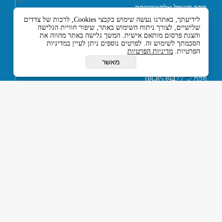
תפוז חשמל אלקטרוניקה
ובקרה בע"מ
לידיעתך, באתרנו נעשה שימוש בקבצי Cookies, לרבות של צדדים
רחוב אליעזר בן הורקנוס 5
שלישיים, לצורך ניתוח השימוש באתר, שיפור חוויית הגלישה
אזור התעשייה הצפוני,
והצגת פרסום מותאם אישית. המשך גלישה באתר מהווה את
כניסה מרחוב המסגר, לוד
הסכמתך לשימוש זה. לפרטים נוספים ניתן לעיין במדיניות
הפרטיות.
מדיניות הפרטיות
7129330 ישראל
טלפון :- 074-7120120
מאשר
או 03-5594201
פקס :- 08-8539477
דוא''ל :-
tapuz@tapuz.net
My Company © 2015 All Rights Reserved
כל הזכויות שמורות © תפוז חשמל אלקטרוניקה ובקרה בע”מ