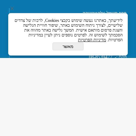
תפוז חשמל אלקטרוניקה
ובקרה בע"מ
לידיעתך, באתרנו נעשה שימוש בקבצי Cookies, לרבות של צדדים
רחוב אליעזר בן הורקנוס 5
שלישיים, לצורך ניתוח השימוש באתר, שיפור חוויית הגלישה
אזור התעשייה הצפוני,
והצגת פרסום מותאם אישית. המשך גלישה באתר מהווה את
כניסה מרחוב המסגר, לוד
הסכמתך לשימוש זה. לפרטים נוספים ניתן לעיין במדיניות
הפרטיות.
מדיניות הפרטיות
7129330 ישראל
טלפון :- 074-7120120
מאשר
או 03-5594201
פקס :- 08-8539477
דוא''ל :-
tapuz@tapuz.net
My Company © 2015 All Rights Reserved
כל הזכויות שמורות © תפוז חשמל אלקטרוניקה ובקרה בע”מ