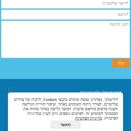
תפוז חשמל אלקטרוניקה
ובקרה בע"מ
לידיעתך, באתרנו נעשה שימוש בקבצי Cookies, לרבות של צדדים
רחוב אליעזר בן הורקנוס 5
שלישיים, לצורך ניתוח השימוש באתר, שיפור חוויית הגלישה
אזור התעשייה הצפוני,
והצגת פרסום מותאם אישית. המשך גלישה באתר מהווה את
כניסה מרחוב המסגר, לוד
הסכמתך לשימוש זה. לפרטים נוספים ניתן לעיין במדיניות
הפרטיות.
מדיניות הפרטיות
7129330 ישראל
טלפון :- 074-7120120
מאשר
או 03-5594201