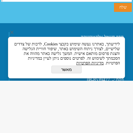
תפוז חשמל אלקטרוניקה
ובקרה בע"מ
לידיעתך, באתרנו נעשה שימוש בקבצי Cookies, לרבות של צדדים
רחוב אליעזר בן הורקנוס 5
שלישיים, לצורך ניתוח השימוש באתר, שיפור חוויית הגלישה
אזור התעשייה הצפוני,
והצגת פרסום מותאם אישית. המשך גלישה באתר מהווה את
כניסה מרחוב המסגר, לוד
הסכמתך לשימוש זה. לפרטים נוספים ניתן לעיין במדיניות
הפרטיות.
מדיניות הפרטיות
7129330 ישראל
טלפון :- 074-7120120
מאשר
או 03-5594201
פקס :- 08-8539477
דוא''ל :-
tapuz@tapuz.net
My Company © 2015 All Rights Reserved
כל הזכויות שמורות © תפוז חשמל אלקטרוניקה ובקרה בע”מ