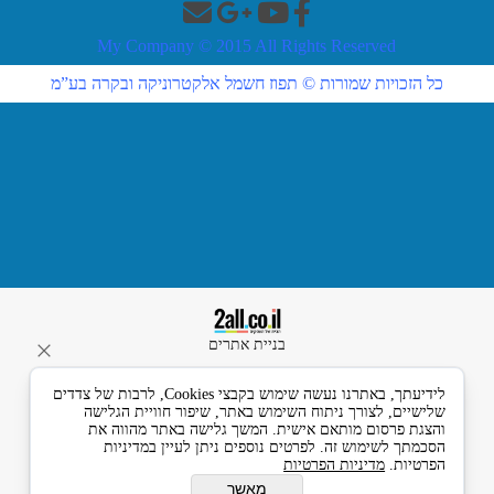
תפוז חשמל אלקטרוניקה
ובקרה בע"מ
לידיעתך, באתרנו נעשה שימוש בקבצי Cookies, לרבות של צדדים
רחוב אליעזר בן הורקנוס 5
שלישיים, לצורך ניתוח השימוש באתר, שיפור חוויית הגלישה
אזור התעשייה הצפוני,
והצגת פרסום מותאם אישית. המשך גלישה באתר מהווה את
כניסה מרחוב המסגר, לוד
הסכמתך לשימוש זה. לפרטים נוספים ניתן לעיין במדיניות
הפרטיות.
מדיניות הפרטיות
7129330 ישראל
טלפון :- 074-7120120
מאשר