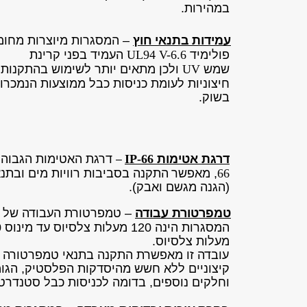
במהירות.
עמידות
בתנאי
חוץ
– המסגרות מיוצרות מחומ
פולימיד
UL94 V-6.6
העמיד בפני קרינת
שמש
UV
ולכן מתאים יותר לשימוש בהתקנות
חיצוניות לעומת כניסות כבל ממוצעות הנמכרו
בשוק.
דרגת אטימות
IP-66
דרגת האטימות הגבוה
–
66
, מאפשר
התקנה בסביבות רוויות מים ובתנא
(הגנה מגשם ואבק).
טמפרטורת עבודה
– טמפרטורת העבודה של
המסגר
מעלות צלסיוס.
עובדה זו מאפשרת התקנה בתנאי טמפרטורה
קיצוניים ללא חשש מהיסדקות הפלסטיק, הגומ
וחלקים נוספים, בדומה לכניסות כבל סטנדרטי