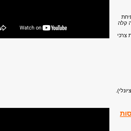
יחת
ה קלה
 צרכי
ונלי).
ות