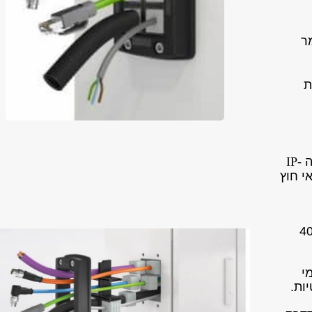
ר
ת
ה
IP-
י חוץ
ות הינה 120 מעלות צלסיוס עד מינוס 40
י
ות.