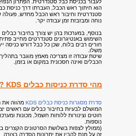
לעבור בכניסת כבל סטנדרטית. הפתרון הנפוץ 
הוא חיתוך ראש הכבל, העברתו דרך כניסת כב
סטנדרטית וחיבור ראש הכבל מחדש, פעולה ש
נוחה ומבזבזת זמן עבודה יקר.
בנוסף, במערכות בהן יש צורך בחיבור כבלים ר
השימוש באנטיגרונים סטנדרטים מחייב פתיח
חורים רבים בלוח, שכן כל כבל דורש כניסה יי
משלו.
שיטת עבודה זו מצריכה מאמץ מוגבר בתהליך 
הכבלים ואינה חסכונית במקום או בזמן.
מהי סדרת כניסות כבלים KDS ?
סדרת מסגרות כניסת כבלים KDS
מהווה את ה
ה
מושלם לבעיות בחיבור כבלים עם ראשים יצו
חוטים וצינורות
ללוחות חשמל, מכונות ומערכו
נוספות.
(ממולץ לצפ
ות בשלושת הסרטונים הקצרים ב
זה
על מנת להבין את יתרונות הסדרה
בצורה