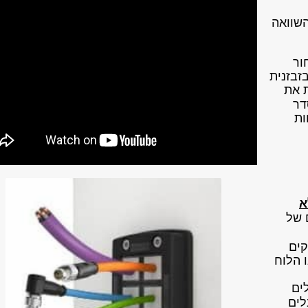
השוואה
ור
בזבזנית
 את
דר
ות
א
 של
קים
 הלוח
ים
לים