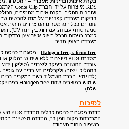
בקרת
איכות
ובדיקות מעבדה
– המסגרות מס
KDS
מיוצרות על ידי חברת
Conta Clip
הגרמני
ועוברות תהליכי בקרת איכות מחמירים, הכולל
בדיקות מעבדה קפדניות על מנת להבטיח שהמ
עומדים בכל הפרמטרים המוצהרים (דרגת אטי
טמפרטורת עבודה, עמידות בקרינת
UV
), וזאת
למרב כניסות הכבל בשוק אשר אינן נבדקות ב
מעבדה באופן תדיר.
Halogen free, silicon free
מסגרות כניסת כ
–
מסדרת KDS מיוצרות ללא שימוש בהלוגן או 
עובדה החשובה בעיקר ליצרנים (סיליקון ידוע 
בתהליכי ייצור) ולקבלנים העובדים עם גופים ג
(לדוגמא, חברת חשמל דורשת במקרים רבים 
שימוש במוצרים שהם Halogen free 
שלה).
לסיכום
סדרת מסגרות כניסת כבלים מסדרה KDS
היא ס
המבזבזות מקום וזמן רב, הסדרה מצטיינת בפתיר
ובשיפור נוחות העבודה.