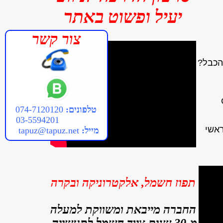
יעיל ופשוט באתר
צור קשר
הכבל?
טלפונים:
074-7120120
03-5594201
ראשי
מייל:
tapuz@tapuz.net
תפוז חשמל, אלקטרוניקה ובקרה
ה
חב
רה מייבאת ומשווקת למעלה