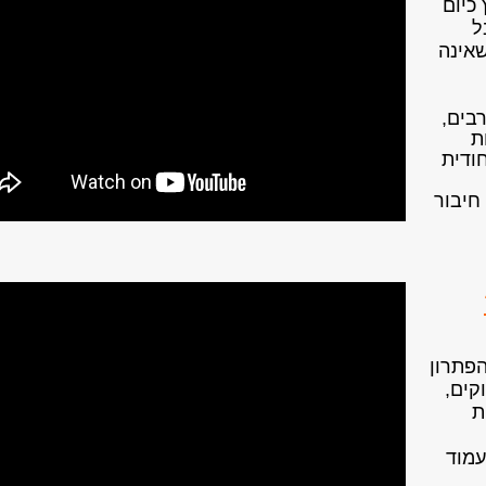
כיום
ל
אינה
בים,
ת
חודית
חיבור
פתרון
קים,
ת
עמוד