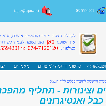
tapuz@tapuz.net
03-5594201
לקבלת הצעת מחיר מותאמת אישית, אנא 
כאן
את הטופס
ואנו נשמח לעמוד לשירות
-5594201
074-7120120
ב
טלפון :-
או
וטבלאות
סרטוני הדגמה למוצרים
מאמרים
יצו
רת חדשנית לחיבור כבלים ללוח חשמל
 וצינורות - תחליף מהפכנ
כבל ואנטיגרונים