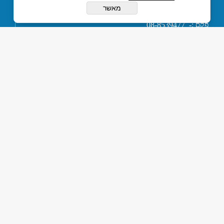
טלפון :- 074-7120120
מאשר
או 03-5594201
פקס :- 08-8539477
דוא''ל :-
tapuz@tapuz.net
My Company © 2015 All Rights Reserved
כל הזכויות שמורות © תפוז חשמל אלקטרוניקה ובקרה בע”מ
בניית אתרים