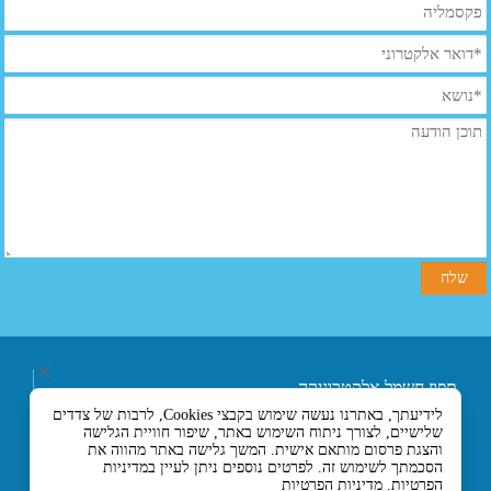
תפוז חשמל אלקטרוניקה
ובקרה בע"מ
לידיעתך, באתרנו נעשה שימוש בקבצי Cookies, לרבות של צדדים
רחוב אליעזר בן הורקנוס 5
שלישיים, לצורך ניתוח השימוש באתר, שיפור חוויית הגלישה
אזור התעשייה הצפוני,
והצגת פרסום מותאם אישית. המשך גלישה באתר מהווה את
כניסה מרחוב המסגר, לוד
הסכמתך לשימוש זה. לפרטים נוספים ניתן לעיין במדיניות
הפרטיות.
מדיניות הפרטיות
7129330 ישראל