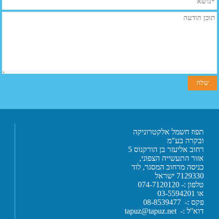
תפוז חשמל אלקטרוניקה
ובקרה בע"מ
רחוב אליעזר בן הורקנוס 5
אזור התעשייה הצפוני,
כניסה מרחוב המסגר, לוד
7129330 ישראל
טלפון :- 074-7120120
או 03-5594201
פקס :- 08-8539477
דוא''ל :-
tapuz@tapuz.net