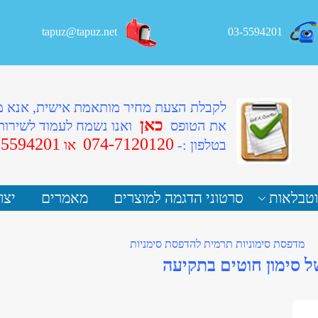
tapuz@tapuz.net
03-5594201
לקבלת הצעת מחיר מותאמת אישית, אנא 
כאן
את הטופס
ואנו נשמח לעמוד לשירות
-5594201
074-7120120
ב
טלפון :-
או
וטבלאות
סרטוני הדגמה למוצרים
מאמרים
יצו
מדפסת סימוניות תרמית להדפסת סימניות
ל סימון חוטים בתקיעה