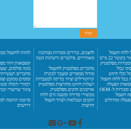
 ללוח חשמל
לח
צנים, בוררים ומנורות ממתכת
לוחות לחשמל ממת
ר בקוטר 22
מ"מ
מאוו
ר
רים,
פילטרים ורשתות הגנה
ומנורות מפלסטיק
קופסאות זיווד מ
סקי גבול
מחברים מפלסטיק
לחשמל
מונה פולסים, שעו
ל וכלי חיווט
מודול ממסרים ומעבר לבקרה
מחברים תעשייתי
 כבל
ללוח חשמל
קרוקודילים וציוד בדיקה למעבדות
זמזמים (זמזם) וצו
ופסאות הפעלה
תעלות חיווט מחורצות מפלסטיק
רמזורי תקלה ומנ
נורות ל- OEM
אזיקונים חזקים מפלסטיק
צינור שרשורי וכנ
וז חשמל
מכשירי מדידה ומשנה זרם
ללוח
פעלה ומודולים
תקנים וטבלאות לציוד חשמל
סרטוני הדגמה למו
חדשות
דרושים