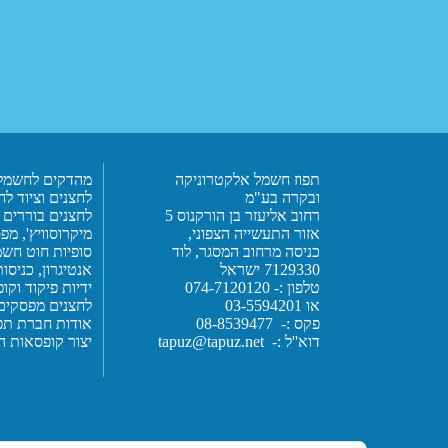
תפוז חשמל אלקטרוניקה
מהדקים לחשמל
ובקרה בע"מ
לחצנים וציוד לחו
רחוב אליעזר בן הורקנוס 5
לחצנים בוררים 
אזור התעשייה הצפוני,
מיקרוסוויץ', מפ
כניסה מרחוב המסגר, לוד
סופיות חוט חשמ
7129330 ישראל
אנטיגרון,
כניסות
טלפון :- 074-7120120
ידיות פיקוד וק
או 03-5594201
לחצנים מפסקים ומ
פקס :- 08-8539477
אודות חברת תפ
דוא''ל :-
tapuz@tapuz.net
יצור קופסאות ה