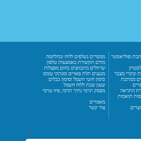
כת ופוליאסטר
ממסרים נשלפים ללוח ובהלחמה
מודם תקשורת באמצעות טלפון
פלסטיק
שרוולים מתכווצים בחום מפצלות
ת ובקרי מצבר
מגענים תלת פאזיים ומנתקי עומס
ים ממתכת
סימון חוטי חשמל וסימון כבלים
פרים
שעון שבת ללוח חשמל
ורת התראה
מפסק תרמי נתיך תרמי, פיוז טרמי
יסות תואמות
מאמרים
צרים
צור קשר