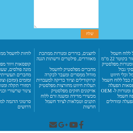
 ללוח חשמל
לח
צנים, בוררים ומנורות ממתכת
לוחות לחשמל ממת
ר בקוטר 22
מ"מ
מאוו
ר
רים,
פילטרים ורשתות הגנה
ומנורות מפלסטיק
קופסאות זיווד מ
סקי גבול
מחברים מפלסטיק
לחשמל
מונה פולסים, שעו
ל וכלי חיווט
מודול ממסרים ומעבר לבקרה
מחברים תעשייתי
 כבל
ללוח חשמל
קרוקודילים וציוד בדיקה למעבדות
זמזמים (זמזם) וצו
ופסאות הפעלה
תעלות חיווט מחורצות מפלסטיק
רמזורי תקלה ומנ
נורות ל- OEM
אזיקונים חזקים מפלסטיק
צינור שרשורי וכנ
וז חשמל
מכשירי מדידה ומשנה זרם
ללוח
פעלה ומודולים
תקנים וטבלאות לציוד חשמל
סרטוני הדגמה למו
חדשות
דרושים