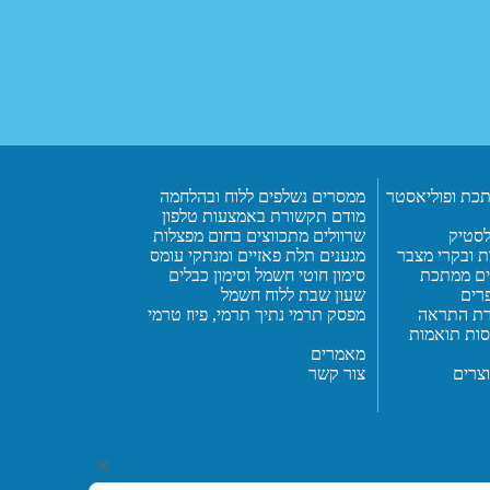
כת ופוליאסטר
ממסרים נשלפים ללוח ובהלחמה
מודם תקשורת באמצעות טלפון
פלסטיק
שרוולים מתכווצים בחום מפצלות
ת ובקרי מצבר
מגענים תלת פאזיים ומנתקי עומס
ים ממתכת
סימון חוטי חשמל וסימון כבלים
פרים
שעון שבת ללוח חשמל
ורת התראה
מפסק תרמי נתיך תרמי, פיוז טרמי
יסות תואמות
מאמרים
צרים
צור קשר