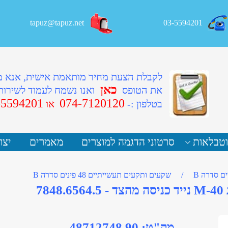
tapuz@tapuz.net
03-5594201
לקבלת הצעת מחיר מותאמת אישית, אנא 
כאן
את הטופס
ואנו נשמח לעמוד לשירות
-5594201
074-7120120
ב
טלפון :-
או
וטבלאות
סרטוני הדגמה למוצרים
מאמרים
יצו
ם סדרה B
/
שקעים ותקעים תעשייתיים 48 פינים סדרה B
מק"ט:
90 48712748