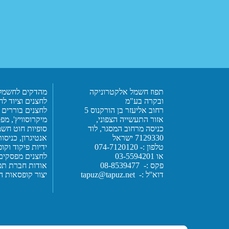
תפוז חשמל אלקטרוניקה
מהדקים לחשמל
ובקרה בע"מ
לחצנים וציוד לחו
רחוב אליעזר בן הורקנוס 5
לחצנים בוררים 
אזור התעשייה הצפוני,
מיקרוסוויץ', מפ
כניסה מרחוב המסגר, לוד
סופיות חוט חשמ
7129330 ישראל
אנטיגרון,
כניסות
טלפון :- 074-7120120
ידיות פיקוד וק
או 03-5594201
לחצנים מפסקים ומ
פקס :- 08-8539477
אודות חברת תפ
דוא''ל :-
tapuz@tapuz.net
יצור קופסאות ה