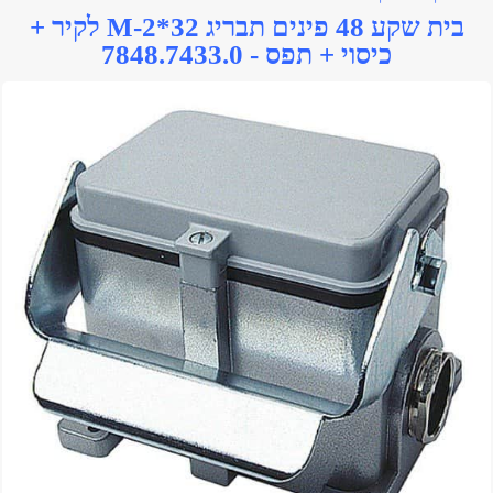
בית שקע 48 פינים תבריג M-2*32 לקיר +
כיסוי + תפס - 7848.7433.0