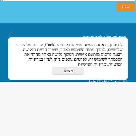
תפוז חשמל אלקטרוניקה
ובקרה בע"מ
לידיעתך, באתרנו נעשה שימוש בקבצי Cookies, לרבות של צדדים
רחוב אליעזר בן הורקנוס 5
שלישיים, לצורך ניתוח השימוש באתר, שיפור חוויית הגלישה
אזור התעשייה הצפוני,
והצגת פרסום מותאם אישית. המשך גלישה באתר מהווה את
כניסה מרחוב המסגר, לוד
הסכמתך לשימוש זה. לפרטים נוספים ניתן לעיין במדיניות
הפרטיות.
מדיניות הפרטיות
7129330 ישראל
טלפון :- 074-7120120
מאשר
או 03-5594201
פקס :- 08-8539477
דוא''ל :-
tapuz@tapuz.net
My Company © 2015 All Rights Reserved
כל הזכויות שמורות © תפוז חשמל אלקטרוניקה ובקרה בע”מ