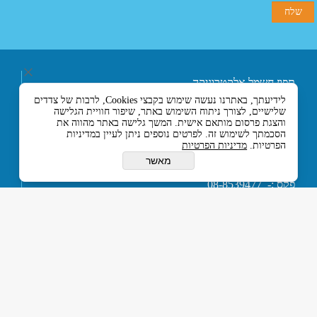
תפוז חשמל אלקטרוניקה
ובקרה בע"מ
לידיעתך, באתרנו נעשה שימוש בקבצי Cookies, לרבות של צדדים
רחוב אליעזר בן הורקנוס 5
שלישיים, לצורך ניתוח השימוש באתר, שיפור חוויית הגלישה
אזור התעשייה הצפוני,
והצגת פרסום מותאם אישית. המשך גלישה באתר מהווה את
כניסה מרחוב המסגר, לוד
הסכמתך לשימוש זה. לפרטים נוספים ניתן לעיין במדיניות
הפרטיות.
מדיניות הפרטיות
7129330 ישראל
טלפון :- 074-7120120
מאשר
או 03-5594201
פקס :- 08-8539477
דוא''ל :-
tapuz@tapuz.net
My Company © 2015 All Rights Reserved
כל הזכויות שמורות © תפוז חשמל אלקטרוניקה ובקרה בע”מ