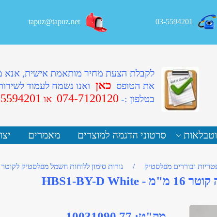
tapuz@tapuz.net
03-5594201
לקבלת הצעת מחיר מותאמת אישית, אנא 
כאן
את הטופס
ואנו נשמח לעמוד לשירות
-5594201
074-7120120
ב
טלפון :-
או
וטבלאות
סרטוני הדגמה למוצרים
מאמרים
יצו
פטריות ובוררים מפלסטיק
/
נורות סימון ללוחות חשמל מפלסטיק לקוטר 16
HBS1-BY-D Wh
מק"ט:
77 10031090