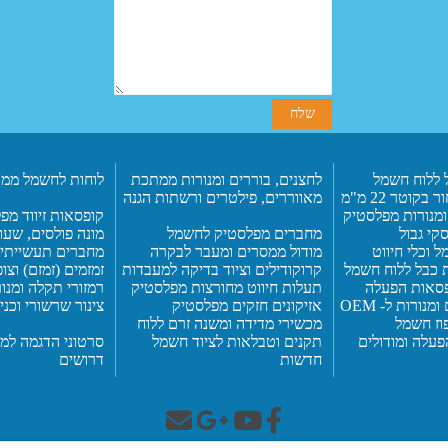
 ללוח חשמל
לח
צנים, בוררים ומנורות ממתכת
לוחות לחשמל ממת
ר בקוטר 22
מ"מ
מאוו
ר
רים,
פילטרים ורשתות הגנה
ומנורות מפלסטיק
קופסאות זיווד מ
סקי גבול
מחברים מפלסטיק
לחשמל
מונה פולסים, שעו
ל וכלי חיווט
מודול ממסרים ומעבר לבקרה
מחברים תעשייתי
 כבל
ללוח חשמל
קרוקודילים וציוד בדיקה למעבדות
זמזמים (זמזם) וצו
ופסאות הפעלה
תעלות חיווט מחורצות מפלסטיק
רמזורי תקלה ומנ
נורות ל- OEM
אזיקונים חזקים מפלסטיק
צינור שרשורי וכנ
וז חשמל
מכשירי מדידה ומשנה זרם
ללוח
פעלה ומודולים
תקנים וטבלאות לציוד חשמל
סרטוני הדגמה למו
חדשות
דרושים