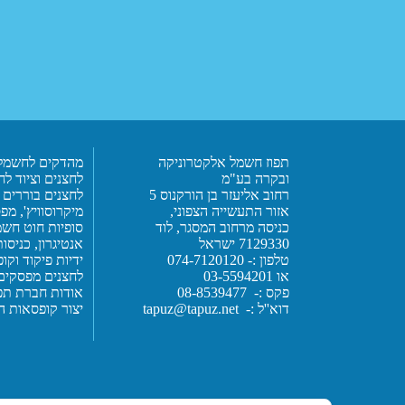
תפוז חשמל אלקטרוניקה
מהדקים לחשמל
ובקרה בע"מ
לחצנים וציוד לחו
רחוב אליעזר בן הורקנוס 5
לחצנים בוררים 
אזור התעשייה הצפוני,
מיקרוסוויץ', מפ
כניסה מרחוב המסגר, לוד
סופיות חוט חשמ
7129330 ישראל
אנטיגרון,
כניסות
טלפון :- 074-7120120
ידיות פיקוד וק
או 03-5594201
לחצנים מפסקים ומ
פקס :- 08-8539477
אודות חברת תפ
דוא''ל :-
tapuz@tapuz.net
יצור קופסאות ה