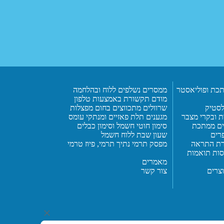
כת ופוליאסטר
ממסרים נשלפים ללוח ובהלחמה
מודם תקשורת באמצעות טלפון
פלסטיק
שרוולים מתכווצים בחום מפצלות
ת ובקרי מצבר
מגענים תלת פאזיים ומנתקי עומס
ים ממתכת
סימון חוטי חשמל וסימון כבלים
פרים
שעון שבת ללוח חשמל
ורת התראה
מפסק תרמי נתיך תרמי, פיוז טרמי
יסות תואמות
מאמרים
צרים
צור קשר