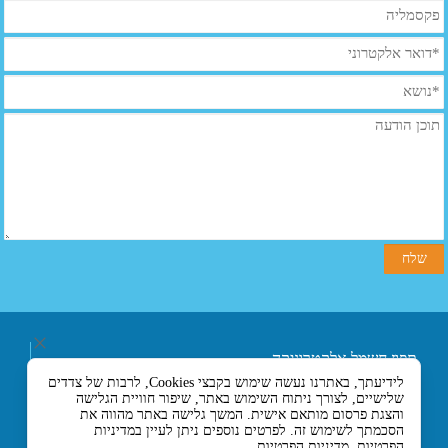
תפוז חשמל אלקטרוניקה
ובקרה בע"מ
לידיעתך, באתרנו נעשה שימוש בקבצי Cookies, לרבות של צדדים
רחוב אליעזר בן הורקנוס 5
שלישיים, לצורך ניתוח השימוש באתר, שיפור חוויית הגלישה
אזור התעשייה הצפוני,
והצגת פרסום מותאם אישית. המשך גלישה באתר מהווה את
כניסה מרחוב המסגר, לוד
הסכמתך לשימוש זה. לפרטים נוספים ניתן לעיין במדיניות
הפרטיות.
מדיניות הפרטיות