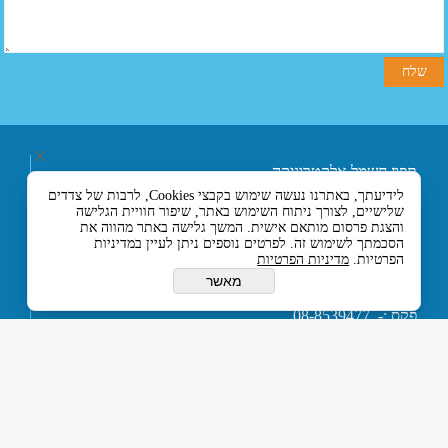
תפוז חשמל אלקטרוניקה
ובקרה בע"מ
לידיעתך, באתרנו נעשה שימוש בקבצי Cookies, לרבות של צדדים
רחוב אליעזר בן הורקנוס 5
שלישיים, לצורך ניתוח השימוש באתר, שיפור חוויית הגלישה
אזור התעשייה הצפוני,
והצגת פרסום מותאם אישית. המשך גלישה באתר מהווה את
כניסה מרחוב המסגר, לוד
הסכמתך לשימוש זה. לפרטים נוספים ניתן לעיין במדיניות
הפרטיות.
מדיניות הפרטיות
7129330 ישראל
טלפון :- 074-7120120
מאשר
או 03-5594201
פקס :- 08-8539477
דוא''ל :-
tapuz@tapuz.net
My Company © 2015 All Rights Reserved