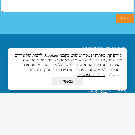
תפוז חשמל אלקטרוניקה
ובקרה בע"מ
לידיעתך, באתרנו נעשה שימוש בקבצי Cookies, לרבות של צדדים
רחוב אליעזר בן הורקנוס 5
שלישיים, לצורך ניתוח השימוש באתר, שיפור חוויית הגלישה
אזור התעשייה הצפוני,
והצגת פרסום מותאם אישית. המשך גלישה באתר מהווה את
כניסה מרחוב המסגר, לוד
הסכמתך לשימוש זה. לפרטים נוספים ניתן לעיין במדיניות
הפרטיות.
מדיניות הפרטיות
7129330 ישראל
טלפון :- 074-7120120
מאשר
או 03-5594201
פקס :- 08-8539477
דוא''ל :-
tapuz@tapuz.net
My Company © 2015 All Rights Reserved