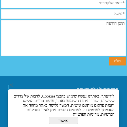
תפוז חשמל אלקטרוניקה
ובקרה בע"מ
לידיעתך, באתרנו נעשה שימוש בקבצי Cookies, לרבות של צדדים
רחוב אליעזר בן הורקנוס 5
שלישיים, לצורך ניתוח השימוש באתר, שיפור חוויית הגלישה
אזור התעשייה הצפוני,
והצגת פרסום מותאם אישית. המשך גלישה באתר מהווה את
כניסה מרחוב המסגר, לוד
הסכמתך לשימוש זה. לפרטים נוספים ניתן לעיין במדיניות
הפרטיות.
מדיניות הפרטיות
7129330 ישראל
טלפון :- 074-7120120
מאשר
או 03-5594201